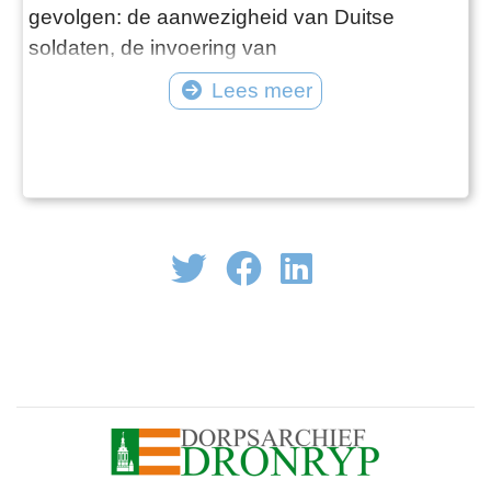
gevolgen: de aanwezigheid van Duitse
soldaten, de invoering van
distributiesystemen, en de dreiging van
Lees meer
razzia’s – al die dingen maakten het bestaan
onvoorspelbaar. Er waren mensen die het met
de bezetter op een akkoordje gooiden, maar
er was ook verzet. In allerlei vormen. De
meest ingrijpe