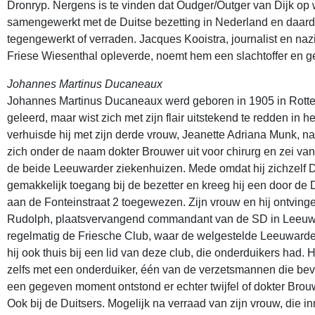
Dronryp. Nergens is te vinden dat Oudger/Outger van Dijk op
samengewerkt met de Duitse bezetting in Nederland en daard
tegengewerkt of verraden. Jacques Kooistra, journalist en naz
Friese Wiesenthal opleverde, noemt hem een slachtoffer en g
Johannes Martinus Ducaneaux
Johannes Martinus Ducaneaux werd geboren in 1905 in Rotter
geleerd, maar wist zich met zijn flair uitstekend te redden in h
verhuisde hij met zijn derde vrouw, Jeanette Adriana Munk, n
zich onder de naam dokter Brouwer uit voor chirurg en zei van 
de beide Leeuwarder ziekenhuizen. Mede omdat hij zichzelf Du
gemakkelijk toegang bij de bezetter en kreeg hij een door de
aan de Fonteinstraat 2 toegewezen. Zijn vrouw en hij ontvin
Rudolph, plaatsvervangend commandant van de SD in Leeuwa
regelmatig de Friesche Club, waar de welgestelde Leeuwarder
hij ook thuis bij een lid van deze club, die onderduikers had. 
zelfs met een onderduiker, één van de verzetsmannen die bevr
een gegeven moment ontstond er echter twijfel of dokter Brouwe
Ook bij de Duitsers. Mogelijk na verraad van zijn vrouw, die 