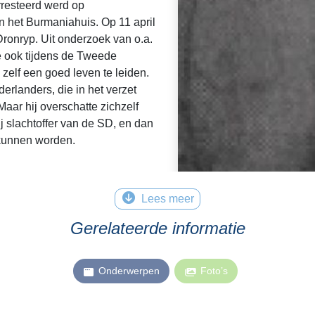
rresteerd werd op
 het Burmaniahuis. Op 11 april
 Dronryp. Uit onderzoek van o.a.
e ook tijdens de Tweede
zelf een goed leven te leiden.
erlanders, die in het verzet
Maar hij overschatte zichzelf
ij slachtoffer van de SD, en dan
kunnen worden.
Lees meer
© Foto voorblad: Wurkgroep Histoarysk Dr
Gerelateerde informatie
Onderwerpen
Foto’s