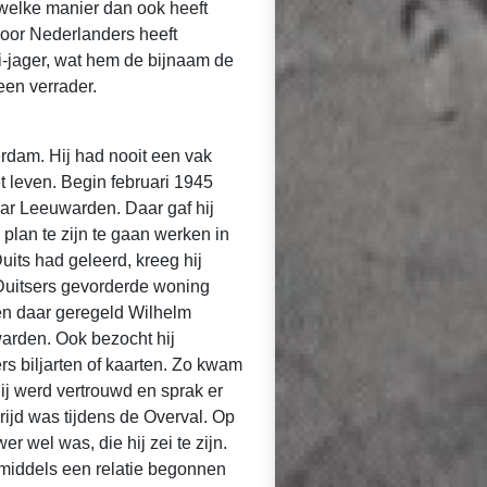
 welke manier dan ook heeft
oor Nederlanders heeft
i-jager, wat hem de bijnaam de
een verrader.
dam. Hij had nooit een vak
et leven. Begin februari 1945
aar Leeuwarden. Daar gaf hij
plan te zijn te gaan werken in
its had geleerd, kreeg hij
 Duitsers gevorderde woning
gen daar geregeld Wilhelm
rden. Ook bezocht hij
s biljarten of kaarten. Zo kwam
Hij werd vertrouwd en sprak er
ijd was tijdens de Overval. Op
r wel was, die hij zei te zijn.
inmiddels een relatie begonnen