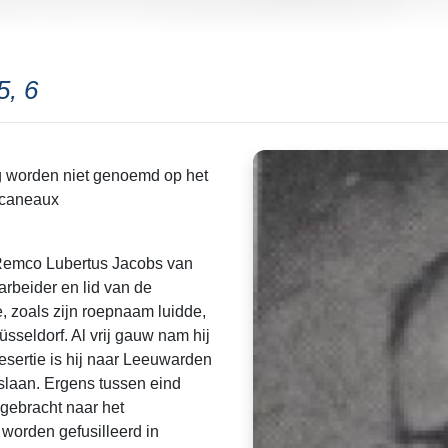
5, 6
g worden niet genoemd op het
ucaneaux
 Remco Lubertus Jacobs van
rbeider en lid van de
 zoals zijn roepnaam luidde,
sseldorf. Al vrij gauw nam hij
desertie is hij naar Leeuwarden
laan. Ergens tussen eind
rgebracht naar het
worden gefusilleerd in