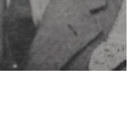
onryp, gepubliceerd onder de licentie/disclaimer: Eigendom Wurkgroep Histoarysk Dronryp