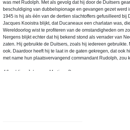
was met Rudolph. Met als gevolg dat hij door de Duitsers gea
beschuldiging van dubbelspionage en gevangen gezet werd in
1945 is hij als één van de dertien slachtoffers gefusilleerd bij
Jacques Kooistra blijkt, dat Ducaneaux een charlatan was, di
Wereldoorlog wist te profiteren van de omstandigheden om zo 
Nergens blijkt echter dat hij bekend stond als verrader van Ned
zaten. Hij gebruikte de Duitsers, zoals hij iedereen gebruikte. 
ook. Daardoor heeft hij te laat in de gaten gekregen, dat ook h
met name hun plaatsvervangend commandant Rudolph, zou 
Afbeelding: Johannes Martinus Ducaneaux.
Colofon
https://www.wo2slachtoffers.nl › jack-kooistra
© Tekst: admin-dorpsarchiefdronryp