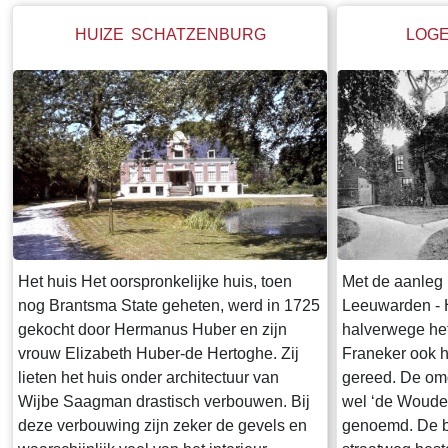
HUIZE SCHATZENBURG
LOG
Het huis Het oorspronkelijke huis, toen
Met de aanleg 
nog Brantsma State geheten, werd in 1725
Leeuwarden - 
gekocht door Hermanus Huber en zijn
halverwege het
vrouw Elizabeth Huber-de Hertoghe. Zij
Franeker ook 
lieten het huis onder architectuur van
gereed. De om
Wijbe Saagman drastisch verbouwen. Bij
wel ‘de Woude
deze verbouwing zijn zeker de gevels en
genoemd. De b