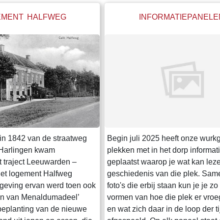
EMENT HALFWEG
INFORMATIEPANELE
in 1842 van de straatweg
Begin juli 2025 heeft onze wurk
Harlingen kwam
plekken met in het dorp informa
 traject Leeuwarden –
geplaatst waarop je wat kan lez
het logement Halfweg
geschiedenis van die plek. Sam
geving ervan werd toen ook
foto's die erbij staan kun je je z
n van Menaldumadeel’
vormen van hoe die plek er vroe
eplanting van de nieuwe
en wat zich daar in de loop der t