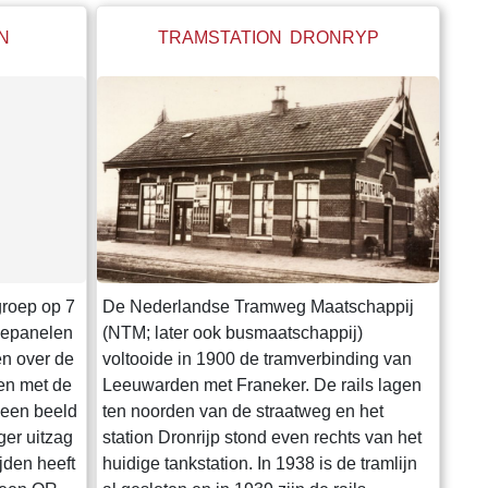
N
TRAMSTATION DRONRYP
groep op 7
De Nederlandse Tramweg Maatschappij
tiepanelen
(NTM; later ook busmaatschappij)
en over de
voltooide in 1900 de tramverbinding van
en met de
Leeuwarden met Franeker. De rails lagen
o een beeld
ten noorden van de straatweg en het
ger uitzag
station Dronrijp stond even rechts van het
ijden heeft
huidige tankstation. In 1938 is de tramlijn