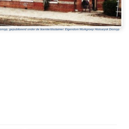
onryp, gepubliceerd onder de licentie/disclaimer: Eigendom Wurkgroep Histoarysk Dronryp